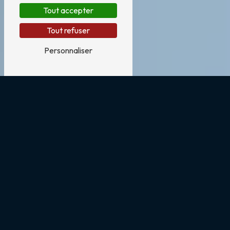
Tout accepter
Tout refuser
Personnaliser
Pompe à chaleur près de Perpignan
Pompe à chaleur à Perpignan
Perpignan, capitale de la Catalogne française,
bénéficie d'un climat méditerranéen privilégié
avec des étés chauds et des hivers doux.
Installer une pompe à chaleur dans votre